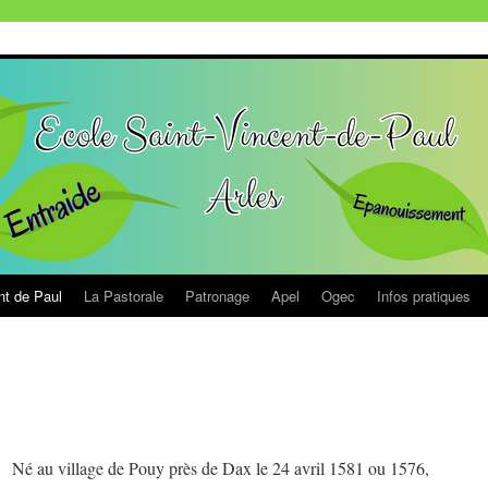
nt de Paul
La Pastorale
Patronage
Apel
Ogec
Infos pratiques
Né au village de Pouy près de Dax le 24 avril 1581 ou 1576,