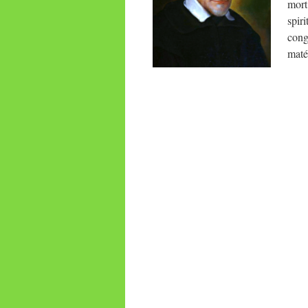
mort
spir
cong
matér