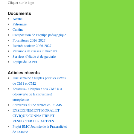
Cliquer sur le logo
Documents
Accueil
Patronage
Cantine
Composition de l’équipe pédagogique
Fournitures 2026-2027
Rentrée scolaire 2026-2027
Réunions de classes 2026/2027
Services d’étude et de garderie
Equipe de l’APEL
Articles récents
Une semaine à Naples pour les élèves
de CM1 et CM2
Erasmus+ à Naples : nos CM2 à la
découverte de la citoyenneté
européenne
Souvenirs d’une rentrée en PS-MS
ENSEIGNEMENT MORAL ET
CIVIQUE CONNAITRE ET
RESPECTER LES AUTRES
Projet EMC Journée de la Fraternité et
de l’Amitié