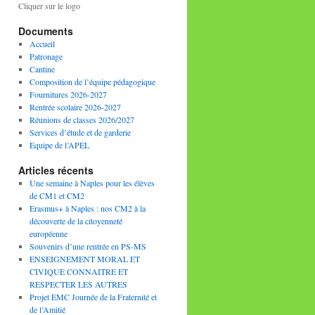
Cliquer sur le logo
Documents
Accueil
Patronage
Cantine
Composition de l’équipe pédagogique
Fournitures 2026-2027
Rentrée scolaire 2026-2027
Réunions de classes 2026/2027
Services d’étude et de garderie
Equipe de l’APEL
Articles récents
Une semaine à Naples pour les élèves
de CM1 et CM2
Erasmus+ à Naples : nos CM2 à la
découverte de la citoyenneté
européenne
Souvenirs d’une rentrée en PS-MS
ENSEIGNEMENT MORAL ET
CIVIQUE CONNAITRE ET
RESPECTER LES AUTRES
Projet EMC Journée de la Fraternité et
de l’Amitié