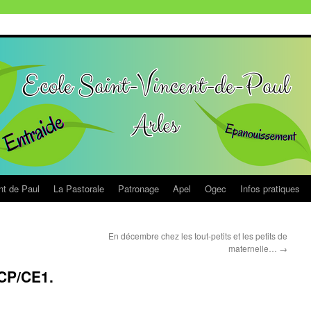
nt de Paul
La Pastorale
Patronage
Apel
Ogec
Infos pratiques
En décembre chez les tout-petits et les petits de
maternelle…
→
CP/CE1.