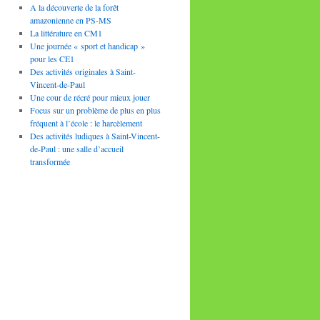
A la découverte de la forêt
amazonienne en PS-MS
La littérature en CM1
Une journée « sport et handicap »
pour les CE1
Des activités originales à Saint-
Vincent-de-Paul
Une cour de récré pour mieux jouer
Focus sur un problème de plus en plus
fréquent à l’école : le harcèlement
Des activités ludiques à Saint-Vincent-
de-Paul : une salle d’accueil
transformée