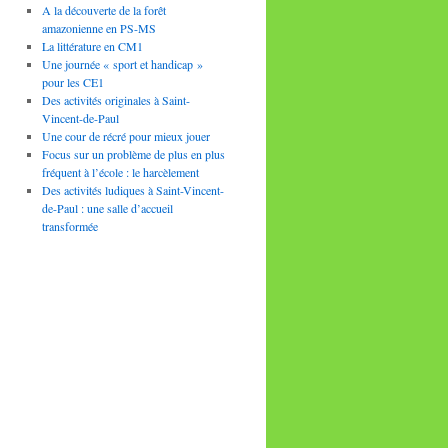
A la découverte de la forêt
amazonienne en PS-MS
La littérature en CM1
Une journée « sport et handicap »
pour les CE1
Des activités originales à Saint-
Vincent-de-Paul
Une cour de récré pour mieux jouer
Focus sur un problème de plus en plus
fréquent à l’école : le harcèlement
Des activités ludiques à Saint-Vincent-
de-Paul : une salle d’accueil
transformée