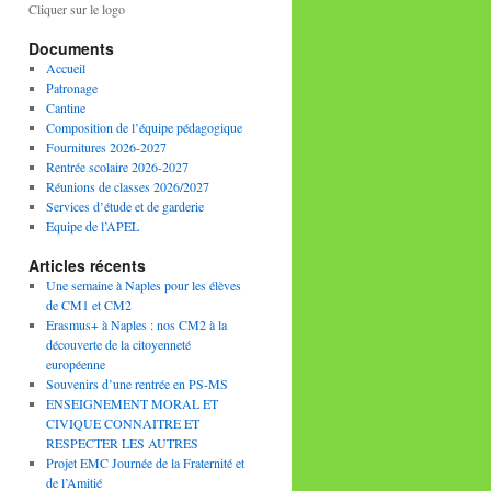
Cliquer sur le logo
Documents
Accueil
Patronage
Cantine
Composition de l’équipe pédagogique
Fournitures 2026-2027
Rentrée scolaire 2026-2027
Réunions de classes 2026/2027
Services d’étude et de garderie
Equipe de l’APEL
Articles récents
Une semaine à Naples pour les élèves
de CM1 et CM2
Erasmus+ à Naples : nos CM2 à la
découverte de la citoyenneté
européenne
Souvenirs d’une rentrée en PS-MS
ENSEIGNEMENT MORAL ET
CIVIQUE CONNAITRE ET
RESPECTER LES AUTRES
Projet EMC Journée de la Fraternité et
de l’Amitié