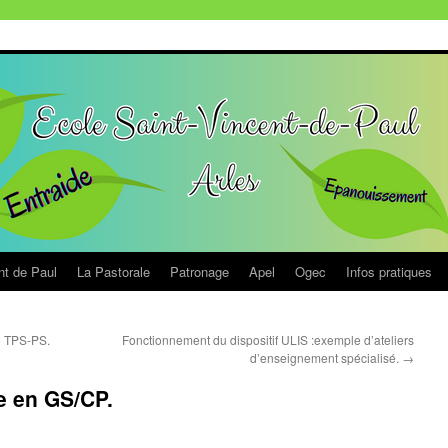
nt de Paul
La Pastorale
Patronage
Apel
Ogec
Infos pratiques
e TPS-PS.
Fonctionnement du dispositif ULIS :exemple d’ateliers
d’enseignement spécialisé.
→
e en GS/CP.