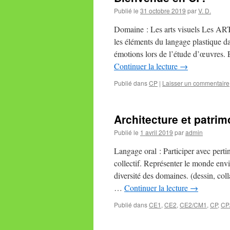
Publié le
31 octobre 2019
par
V. D.
Domaine : Les arts visuels Les AR
les éléments du langage plastique d
émotions lors de l’étude d’œuvres. 
Continuer la lecture
→
Publié dans
CP
|
Laisser un commentaire
Architecture et patrim
Publié le
1 avril 2019
par
admin
Langage oral : Participer avec perti
collectif. Représenter le monde env
diversité des domaines. (dessin, co
…
Continuer la lecture
→
Publié dans
CE1
,
CE2
,
CE2/CM1
,
CP
,
CP