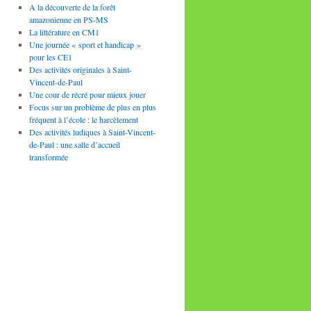
A la découverte de la forêt
amazonienne en PS-MS
La littérature en CM1
Une journée « sport et handicap »
pour les CE1
Des activités originales à Saint-
Vincent-de-Paul
Une cour de récré pour mieux jouer
Focus sur un problème de plus en plus
fréquent à l’école : le harcèlement
Des activités ludiques à Saint-Vincent-
de-Paul : une salle d’accueil
transformée