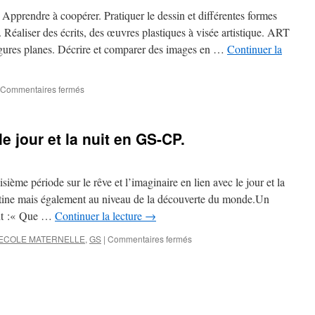
. Apprendre à coopérer. Pratiquer le dessin et différentes formes
. Réaliser des écrits, des œuvres plastiques à visée artistique. ART
res planes. Décrire et comparer des images en …
Continuer la
sur
Commentaires fermés
Période
3
en
le jour et la nuit en GS-CP.
CP.
isième période sur le rêve et l’imaginaire en lien avec le jour et la
fantine mais également au niveau de la découverte du monde.Un
ment :« Que …
Continuer la lecture
→
sur
ECOLE MATERNELLE
,
GS
|
Commentaires fermés
L’imaginaire
à
travers
le
jour
et