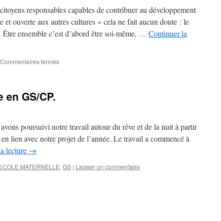
2 –
es citoyens responsables capables de contribuer au développement
En
 et ouverte aux autres cultures » cela ne fait aucun doute : le
CP.
. Être ensemble c’est d’abord être soi-même, …
Continuer la
sur
Commentaires fermés
CP
–
Elle
e en GS/CP.
est
chouette
notre
classe
vons poursuivi notre travail autour du rêve et de la nuit à partir
!
en lien avec notre projet de l’année. Le travail a commencé à
la lecture
→
ECOLE MATERNELLE
,
GS
|
Laisser un commentaire