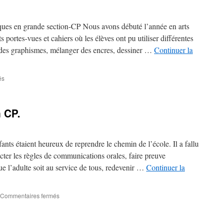
l’univers
d’Anthony
Browne
hiques en grande section-CP Nous avons débuté l’année en arts
et
nts portes-vues et cahiers où les élèves ont pu utiliser différentes
de
r des graphismes, mélanger des encres, dessiner …
Continuer la
René
Magritte
en
GS-
sur
és
CP.
Période
1
en
 CP.
GS/CP.
ants étaient heureux de reprendre le chemin de l’école. Il a fallu
cter les règles de communications orales, faire preuve
ue l’adulte soit au service de tous, redevenir …
Continuer la
sur
Commentaires fermés
Septembre
Octobre
en