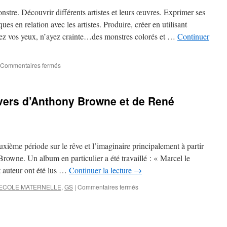
la
onstre. Découvrir différents artistes et leurs œuvres. Exprimer ses
nuit
ues en relation avec les artistes. Produire, créer en utilisant
en
vrez vos yeux, n’ayez crainte…des monstres colorés et …
Continuer
GS-
CP.
sur
Commentaires fermés
Période
2
en
nivers d’Anthony Browne et de René
CP.
uxième période sur le rêve et l’imaginaire principalement à partir
rowne. Un album en particulier a été travaillé : « Marcel le
t auteur ont été lus …
Continuer la lecture
→
sur
ECOLE MATERNELLE
,
GS
|
Commentaires fermés
Le
rêve
à
travers