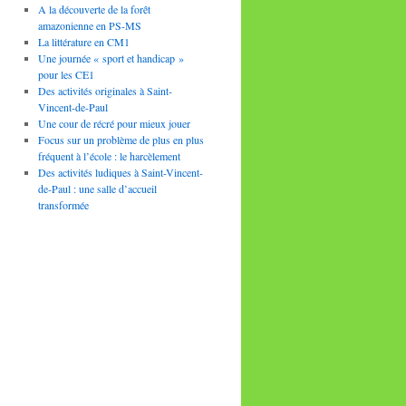
A la découverte de la forêt
amazonienne en PS-MS
La littérature en CM1
Une journée « sport et handicap »
pour les CE1
Des activités originales à Saint-
Vincent-de-Paul
Une cour de récré pour mieux jouer
Focus sur un problème de plus en plus
fréquent à l’école : le harcèlement
Des activités ludiques à Saint-Vincent-
de-Paul : une salle d’accueil
transformée