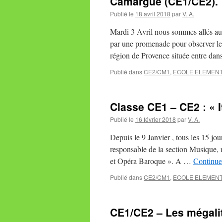
Camargue (CE1/CE2).
Publié le
18 avril 2018
par
V. A.
Mardi 3 Avril nous sommes allés a
par une promenade pour observer le
région de Provence située entre da
Publié dans
CE2/CM1
,
ECOLE ELEMENT
Classe CE1 – CE2 : « 
Publié le
16 février 2018
par
V. A.
Depuis le 9 Janvier , tous les 15 j
responsable de la section Musique, n
et Opéra Baroque ». A …
Continuer
Publié dans
CE2/CM1
,
ECOLE ELEMENT
CE1/CE2 – Les mégali