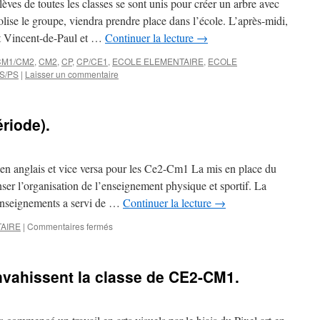
lèves de toutes les classes se sont unis pour créer un arbre avec
lise le groupe, viendra prendre place dans l’école. L’après-midi,
nt Vincent-de-Paul et …
Continuer la lecture
→
CM1/CM2
,
CM2
,
CP
,
CP/CE1
,
ECOLE ELEMENTAIRE
,
ECOLE
S/PS
|
Laisser un commentaire
riode).
 en anglais et vice versa pour les Ce2-Cm1 La mis en place du
ser l’organisation de l’enseignement physique et sportif. La
’enseignements a servi de …
Continuer la lecture
→
sur
AIRE
|
Commentaires fermés
CE2/CM1
(troisième
période).
 envahissent la classe de CE2-CM1.