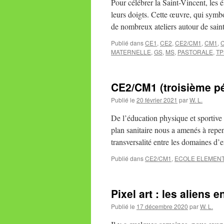
Pour célébrer la Saint-Vincent, les é
leurs doigts. Cette œuvre, qui symbo
de nombreux ateliers autour de sai
Publié dans
CE1
,
CE2
,
CE2/CM1
,
CM1
,
MATERNELLE
,
GS
,
MS
,
PASTORALE
,
TP
CE2/CM1 (troisième pé
Publié le
20 février 2021
par
W. L.
De l’éducation physique et sportive
plan sanitaire nous a amenés à repen
transversalité entre les domaines d
Publié dans
CE2/CM1
,
ECOLE ELEMENT
Pixel art : les aliens
Publié le
17 décembre 2020
par
W. L.