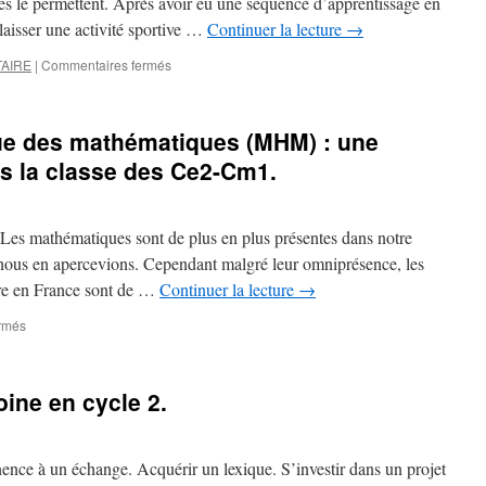
s le permettent. Après avoir eu une séquence d’apprentissage en
élaisser une activité sportive …
Continuer la lecture
→
sur
AIRE
|
Commentaires fermés
Jeux
traditionnels
et
ue des mathématiques (MHM) : une
collectifs
en
s la classe des Ce2-Cm1.
CE2/CM1.
Les mathématiques sont de plus en plus présentes dans notre
 nous en apercevions. Cependant malgré leur omniprésence, les
ière en France sont de …
Continuer la lecture
→
sur
rmés
La
méthode
heuristique
oine en cycle 2.
des
mathématiques
(MHM)
:
nence à un échange. Acquérir un lexique. S’investir dans un projet
une