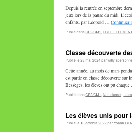
Depuis la rentrée en septembre dernie
jeux lors de la pause du midi. L’éco
enfants. par Léopold …
Continuer l
Publié dans
CE2/CM1
,
ECOLE ELEMENT
Classe découverte d
Publié le
28 mai 2024
par
willylapersonn
Cette année, au mois de mars pen
est partie en classe découverte sur 
Bessèges, les élèves ont pu chaqu
Publié dans
CE2/CM1
,
Non classé
|
Lais
Les élèves unis pour l
Publié le
10 octobre 2022
par
Yoann Le 