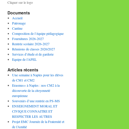
Cliquer sur le logo
Documents
Accueil
Patronage
Cantine
Composition de l’équipe pédagogique
Fournitures 2026-2027
Rentrée scolaire 2026-2027
Réunions de classes 2026/2027
Services d’étude et de garderie
Equipe de l’APEL
Articles récents
Une semaine à Naples pour les élèves
de CM1 et CM2
Erasmus+ à Naples : nos CM2 à la
découverte de la citoyenneté
européenne
Souvenirs d’une rentrée en PS-MS
ENSEIGNEMENT MORAL ET
CIVIQUE CONNAITRE ET
RESPECTER LES AUTRES
Projet EMC Journée de la Fraternité et
de l’Amitié