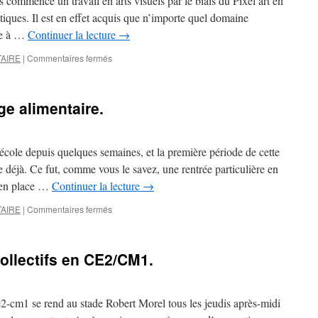
 commencé un travail en arts visuels par le biais du Pixel art en
ques. Il est en effet acquis que n’importe quel domaine
te à …
Continuer la lecture
→
sur
AIRE
|
Commentaires fermés
Pixel
art
:
ge alimentaire.
les
aliens
envahissent
la
’école depuis quelques semaines, et la première période de cette
classe
 déjà. Ce fut, comme vous le savez, une rentrée particulière en
de
s en place …
Continuer la lecture
→
CE2-
CM1.
sur
AIRE
|
Commentaires fermés
CE2/CM1
:
Le
collectifs en CE2/CM1.
gaspillage
alimentaire.
e2-cm1 se rend au stade Robert Morel tous les jeudis après-midi