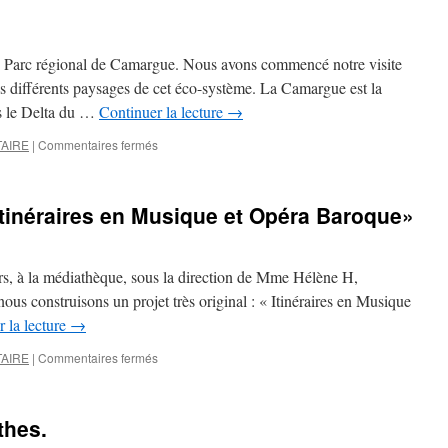
enfants
avec
la
u Parc régional de Camargue. Nous avons commencé notre visite
musique
(CE2/CM1).
s différents paysages de cet éco-système. La Camargue est la
ns le Delta du …
Continuer la lecture
→
sur
AIRE
|
Commentaires fermés
La
Camargue
et
Itinéraires en Musique et Opéra Baroque»
ses
secrets
–
visite
ours, à la médiathèque, sous la direction de Mme Hélène H,
au
ous construisons un projet très original : « Itinéraires en Musique
Parc
 la lecture
→
Régional
de
sur
AIRE
|
Commentaires fermés
Camargue
Classe
(CE1/CE2).
CE1
–
thes.
CE2
: