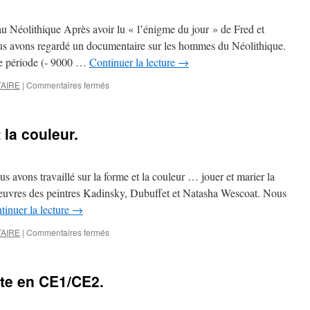
«
Itinéraires
Néolithique Après avoir lu « l’énigme du jour » de Fred et
en
ous avons regardé un documentaire sur les hommes du Néolithique.
Musique
te période (- 9000 …
Continuer la lecture
→
et
Opéra
sur
AIRE
|
Commentaires fermés
Baroque»
CE1/CE2
–
Les
la couleur.
mégalithes.
 avons travaillé sur la forme et la couleur … jouer et marier la
 oeuvres des peintres Kadinsky, Dubuffet et Natasha Wescoat. Nous
tinuer la lecture
→
sur
AIRE
|
Commentaires fermés
CE1/CE2
–
La
nte en CE1/CE2.
forme
et
la