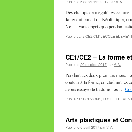
Publié le
5 décembre 2017
par
V. A.
Des champs de mégalithes comme au 
Jamy qui parlait du Néolithique, n
Nous avons appris que pendant cet
Publié dans
CE2/CM1
,
ECOLE ELEMENT
CE1/CE2 – La forme et 
Publié le
20 octobre 2017
par
V. A.
Pendant ces deux premiers mois, nous
couleur à la forme, en étudiant les
avons essayé de traduire nos …
Con
Publié dans
CE2/CM1
,
ECOLE ELEMENT
Arts plastiques et Co
Publié le
5 avril 2017
par
V. A.