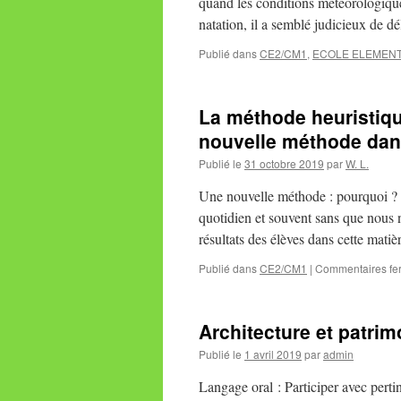
quand les conditions météorologique
natation, il a semblé judicieux de d
Publié dans
CE2/CM1
,
ECOLE ELEMENT
La méthode heuristiq
nouvelle méthode dan
Publié le
31 octobre 2019
par
W. L.
Une nouvelle méthode : pourquoi ? 
quotidien et souvent sans que nous
résultats des élèves dans cette mat
Publié dans
CE2/CM1
|
Commentaires fe
Architecture et patrim
Publié le
1 avril 2019
par
admin
Langage oral : Participer avec perti