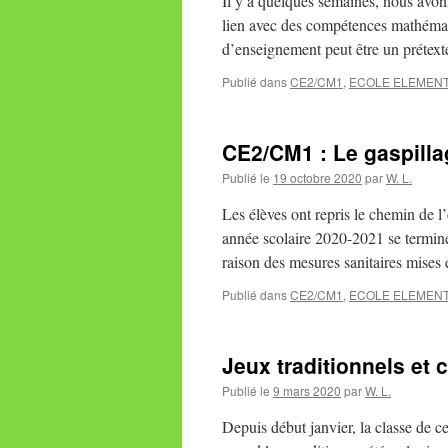
Il y a quelques semaines, nous avons
lien avec des compétences mathémati
d’enseignement peut être un prétex
Publié dans
CE2/CM1
,
ECOLE ELEMENT
CE2/CM1 : Le gaspilla
Publié le
19 octobre 2020
par
W. L.
Les élèves ont repris le chemin de l
année scolaire 2020-2021 se termine
raison des mesures sanitaires mise
Publié dans
CE2/CM1
,
ECOLE ELEMENT
Jeux traditionnels et 
Publié le
9 mars 2020
par
W. L.
Depuis début janvier, la classe de c