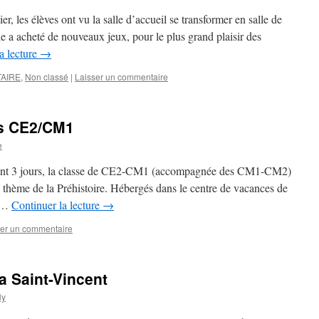
r, les élèves ont vu la salle d’accueil se transformer en salle de
le a acheté de nouveaux jeux, pour le plus grand plaisir des
a lecture
→
AIRE
,
Non classé
|
Laisser un commentaire
es CE2/CM1
e
dant 3 jours, la classe de CE2-CM1 (accompagnée des CM1-CM2)
le thème de la Préhistoire. Hébergés dans le centre de vacances de
e …
Continuer la lecture
→
ser un commentaire
a Saint-Vincent
Ny