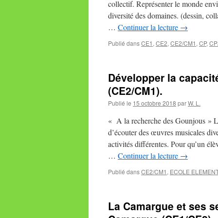
collectif. Représenter le monde env
diversité des domaines. (dessin, co
…
Continuer la lecture
→
Publié dans
CE1
,
CE2
,
CE2/CM1
,
CP
,
CP
Développer la capacit
(CE2/CM1).
Publié le
15 octobre 2018
par
W. L.
« A la recherche des Gounjous » Les 
d’écouter des œuvres musicales dive
activités différentes. Pour qu’un élè
…
Continuer la lecture
→
Publié dans
CE2/CM1
,
ECOLE ELEMENT
La Camargue et ses se