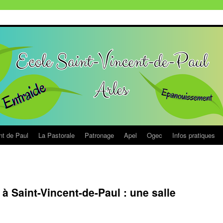
nt de Paul
La Pastorale
Patronage
Apel
Ogec
Infos pratiques
1
 à Saint-Vincent-de-Paul : une salle