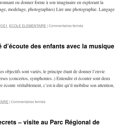
ironnant ou donner forme à son imaginaire en explorant la
nouvelle
llage, modelage, photographies) Lire une photographie. Langage
méthode
dans
la
classe
sur
/CE1
,
ECOLE ELEMENTAIRE
|
Commentaires fermés
des
Architecture
Ce2-
et
Cm1.
patrimoine
é d’écoute des enfants avec la musique
en
cycle
2.
objectifs sont variés, le principe étant de donner l’envie
rses (concertos, symphonies..) Entendre et écouter sont deux
ve écoute véritablement, c’est-à-dire qu’il mobilise son attention,
sur
AIRE
|
Commentaires fermés
Développer
la
capacité
crets – visite au Parc Régional de
d’écoute
des