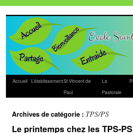
Aller
au
contenu
Accueil
L’établissement
St Vincent de
La
P
Paul
Pastorale
TPS/PS
Archives de catégorie :
Le printemps chez les TPS-PS