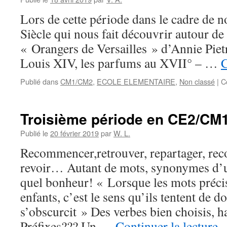
Lors de cette période dans le cadre de n
Siècle qui nous fait découvrir autour de 
« Orangers de Versailles » d’Annie Pietr
Louis XIV, les parfums au XVII° – …
C
Publié dans
CM1/CM2
,
ECOLE ELEMENTAIRE
,
Non classé
|
C
Troisième période en CE2/CM1
Publié le
20 février 2019
par
W. L.
Recommencer,retrouver, repartager, reco
revoir… Autant de mots, synonymes d’un
quel bonheur! « Lorsque les mots préc
enfants, c’est le sens qu’ils tentent de
s’obscurcit » Des verbes bien choisis, ha
Préfixes??? Un …
Continuer la lecture