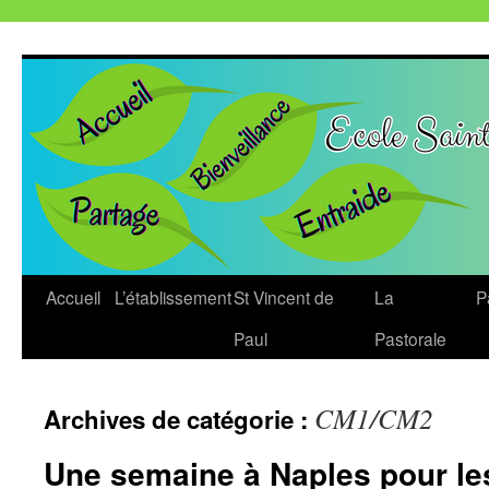
Aller
au
contenu
Accueil
L’établissement
St Vincent de
La
P
Paul
Pastorale
CM1/CM2
Archives de catégorie :
Une semaine à Naples pour le