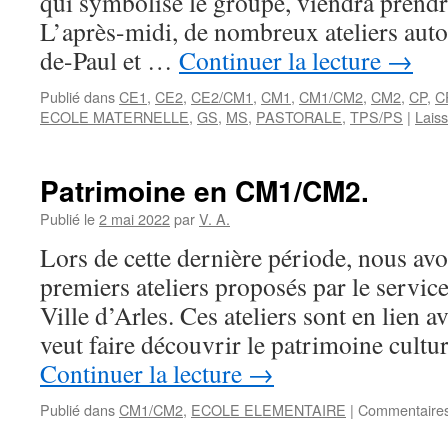
qui symbolise le groupe, viendra prendre
L’après-midi, de nombreux ateliers auto
de-Paul et …
Continuer la lecture
→
Publié dans
CE1
,
CE2
,
CE2/CM1
,
CM1
,
CM1/CM2
,
CM2
,
CP
,
C
ECOLE MATERNELLE
,
GS
,
MS
,
PASTORALE
,
TPS/PS
|
Lais
Patrimoine en CM1/CM2.
Publié le
2 mai 2022
par
V. A.
Lors de cette dernière période, nous avo
premiers ateliers proposés par le servic
Ville d’Arles. Ces ateliers sont en lien a
veut faire découvrir le patrimoine cultu
Continuer la lecture
→
Publié dans
CM1/CM2
,
ECOLE ELEMENTAIRE
|
Commentaires